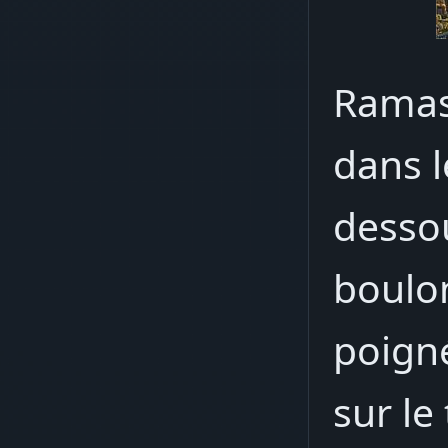
Ramass
dans l
dessou
boulon
poigné
sur le 