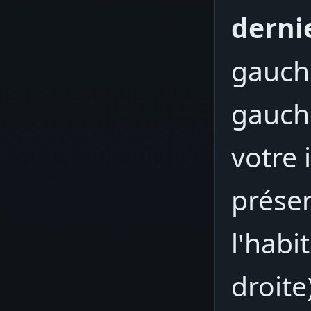
derni
gauch
gauche
votre 
présen
l'habi
droite)