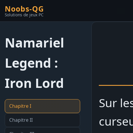
Noobs-QG
Solutions de jeux PC
Namariel
Legend :
______
Iron Lord
Sur le
Chapitre I
curseu
Chapitre II