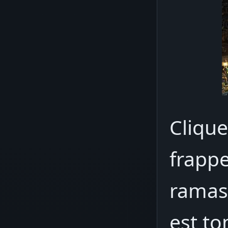
Clique
frappe
ramas
est to