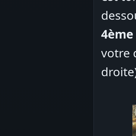
desso
4ème 
votre 
droite)