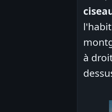
cisea
l'habi
montgo
à droi
dessu