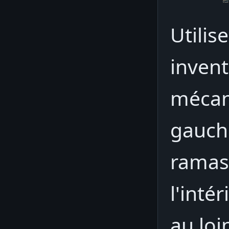
Utilis
invent
mécan
gauche
ramas
l'inté
au loi