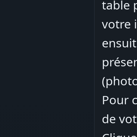
table 
votre 
ensuit
prése
(photo
Pour c
de vot