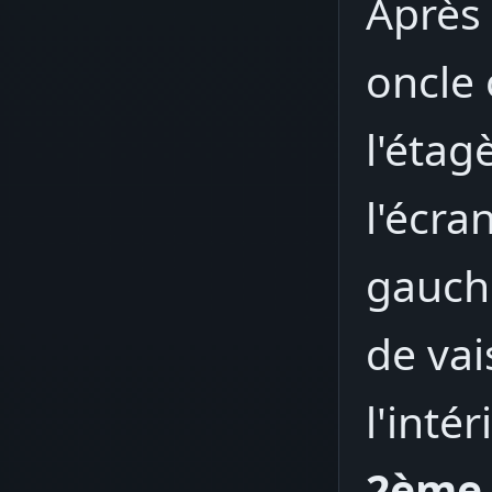
Après 
oncle 
l'étag
l'écra
gauch
de vai
l'inté
2ème