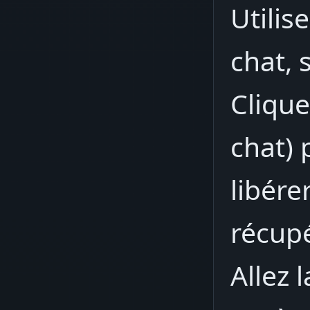
Utilise
chat, 
Clique
chat) 
libére
récup
Allez 