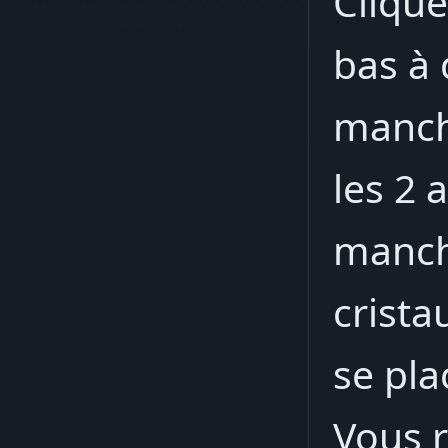
Clique
bas à 
manche
les 2 
manche
crista
se pl
Vous 