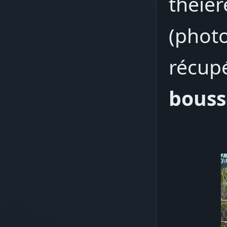
théièr
(photo
récup
bouss