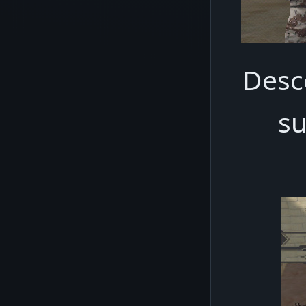
Desce
su