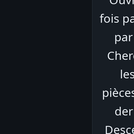
fois p
par
Cher
le
pièces
der
Desce