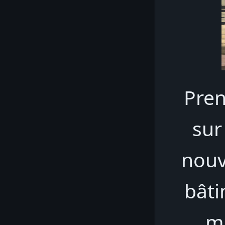
Pren
sur
nouve
bâti
m