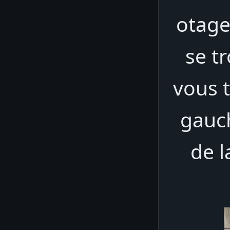
otage
se t
vous t
gauch
de l