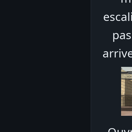
escal
pas
arriv
Ouvr