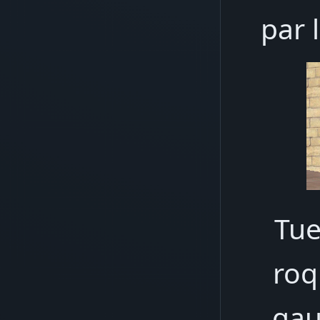
par 
Tue
roq
gau