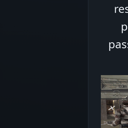
re
p
pass