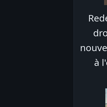
Rede
dro
nouve
à l